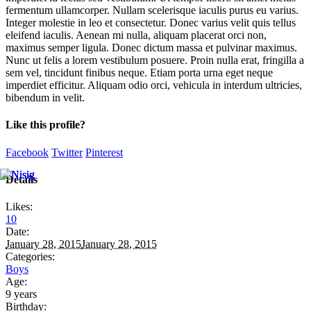
fermentum ullamcorper. Nullam scelerisque iaculis purus eu varius.
Integer molestie in leo et consectetur. Donec varius velit quis tellus
eleifend iaculis. Aenean mi nulla, aliquam placerat orci non,
maximus semper ligula. Donec dictum massa et pulvinar maximus.
Nunc ut felis a lorem vestibulum posuere. Proin nulla erat, fringilla a
sem vel, tincidunt finibus neque. Etiam porta urna eget neque
imperdiet efficitur. Aliquam odio orci, vehicula in interdum ultricies,
bibendum in velit.
Like this profile?
Facebook
Twitter
Pinterest
Details
Likes:
10
Date:
January 28, 2015
January 28, 2015
Categories:
Boys
Age:
9 years
Birthday: