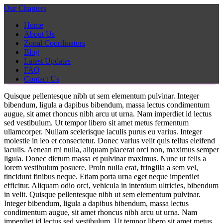
Our Chapters
Home
About Us
Zonal Coordinators
Blog
Latest Updates
FAQ
Contact Us
Quisque pellentesque nibh ut sem elementum pulvinar. Integer
bibendum, ligula a dapibus bibendum, massa lectus condimentum
augue, sit amet rhoncus nibh arcu ut urna. Nam imperdiet id lectus
sed vestibulum. Ut tempor libero sit amet metus fermentum
ullamcorper. Nullam scelerisque iaculis purus eu varius. Integer
molestie in leo et consectetur. Donec varius velit quis tellus eleifend
iaculis. Aenean mi nulla, aliquam placerat orci non, maximus semper
ligula. Donec dictum massa et pulvinar maximus. Nunc ut felis a
lorem vestibulum posuere. Proin nulla erat, fringilla a sem vel,
tincidunt finibus neque. Etiam porta urna eget neque imperdiet
efficitur. Aliquam odio orci, vehicula in interdum ultricies, bibendum
in velit. Quisque pellentesque nibh ut sem elementum pulvinar.
Integer bibendum, ligula a dapibus bibendum, massa lectus
condimentum augue, sit amet rhoncus nibh arcu ut urna. Nam
imperdiet id lectus sed vestibulum. Ut tempor libero sit amet metus